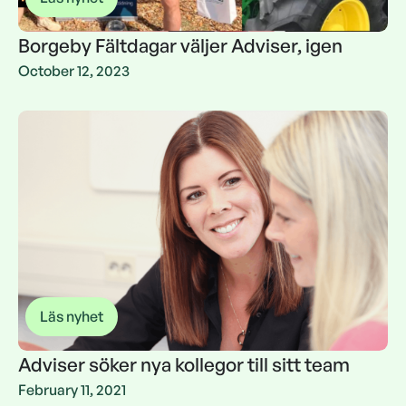
Borgeby Fältdagar väljer Adviser, igen
Borgeby Fältdagar väljer Adviser, igen
October 12, 2023
Läs nyhet
Adviser söker nya kollegor till sitt team
Adviser söker nya kollegor till sitt team
February 11, 2021