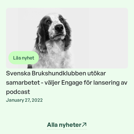
Läs nyhet
Svenska Brukshundklubben utökar
samarbetet - väljer Engage för lansering av
podcast
Svenska Brukshundklubben utökar
January 27, 2022
samarbetet - väljer Engage för lansering av
podcast
Alla nyheter
Alla nyheter