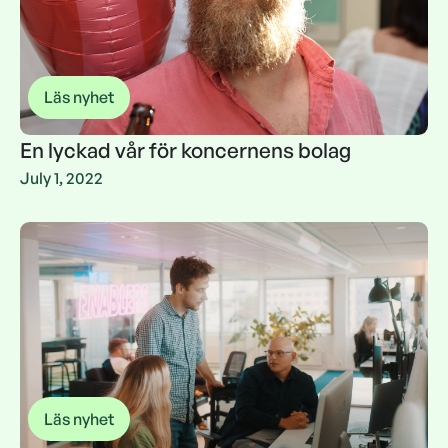
Läs nyhet
En lyckad vår för koncernens bolag
En lyckad vår för koncernens bolag
July 1, 2022
Läs nyhet