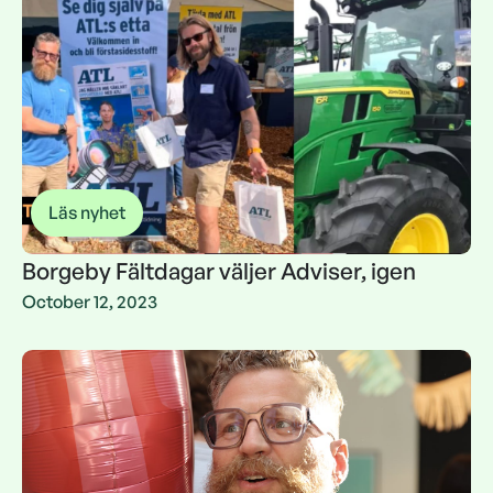
Läs nyhet
Borgeby Fältdagar väljer Adviser, igen
Borgeby Fältdagar väljer Adviser, igen
October 12, 2023