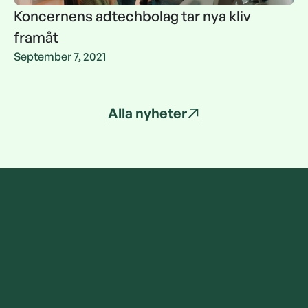
Koncernens adtechbolag tar nya kliv
framåt
Koncernens adtechbolag tar nya kliv
September 7, 2021
framåt
Alla nyheter
Alla nyheter