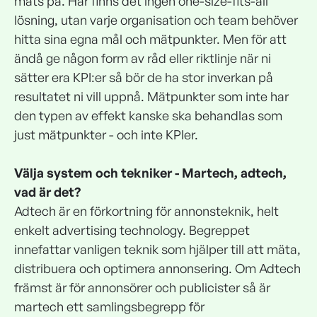
mäts på. Här finns det ingen one-size-fits-all
lösning, utan varje organisation och team behöver
hitta sina egna mål och mätpunkter. Men för att
ändå ge någon form av råd eller riktlinje när ni
sätter era KPI:er så bör de ha stor inverkan på
resultatet ni vill uppnå. Mätpunkter som inte har
den typen av effekt kanske ska behandlas som
just mätpunkter - och inte KPIer.
Välja system och tekniker - Martech, adtech,
vad är det?
Adtech är en förkortning för annonsteknik, helt
enkelt advertising technology. Begreppet
innefattar vanligen teknik som hjälper till att mäta,
distribuera och optimera annonsering. Om Adtech
främst är för annonsörer och publicister så är
martech ett samlingsbegrepp för