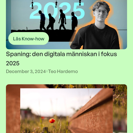
Läs Know-how
Spaning: den digitala människan i fokus
2025
Spaning: den digitala människan i fokus
December 3, 2024
Teo Hardemo
2025