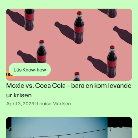
Läs Know-how
Moxie vs. Coca Cola – bara en kom levande
ur krisen
Moxie vs. Coca Cola – bara en kom levande
April 3, 2023
Louise Madsen
ur krisen