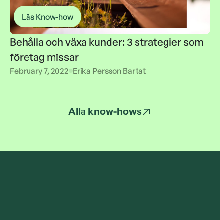
Läs Know-how
Behålla och växa kunder: 3 strategier som
företag missar
Behålla och växa kunder: 3 strategier som
February 7, 2022
Erika Persson Bartat
företag missar
Alla know-hows
Alla know-hows