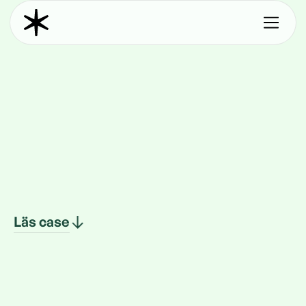
Läs case
Läs case